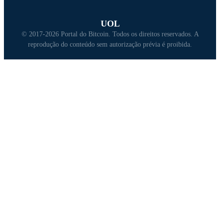
UOL
© 2017-2026 Portal do Bitcoin. Todos os direitos reservados. A
reprodução do conteúdo sem autorização prévia é proibida.