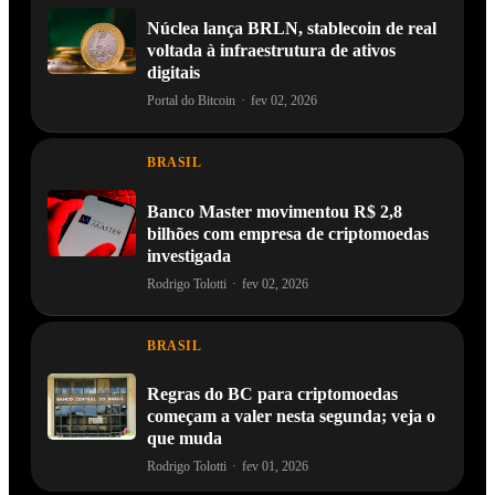
Núclea lança BRLN, stablecoin de real
voltada à infraestrutura de ativos
digitais
Portal do Bitcoin
·
fev 02, 2026
BRASIL
Banco Master movimentou R$ 2,8
bilhões com empresa de criptomoedas
investigada
Rodrigo Tolotti
·
fev 02, 2026
BRASIL
Regras do BC para criptomoedas
começam a valer nesta segunda; veja o
que muda
Rodrigo Tolotti
·
fev 01, 2026