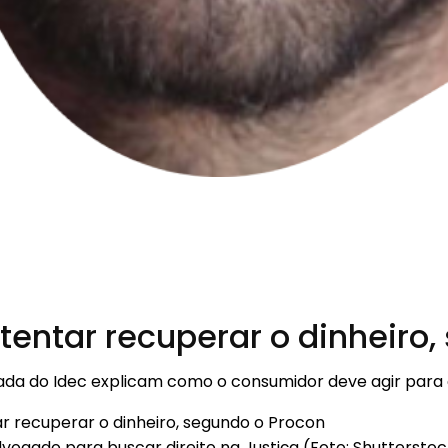
entar recuperar o dinheiro,
 do Idec explicam como o consumidor deve agir para co
ogado para buscar direito na Justiça (Foto: Shutterstoc