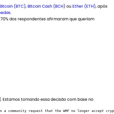
Bitcoin (BTC)
,
Bitcoin Cash (BCH)
ou
Ether (ETH)
, após
oedas
.
de 70% dos respondentes afirmaram que queriam
…]. Estamos tomando essa decisão com base no
n a community request that the WMF no longer accept cryp