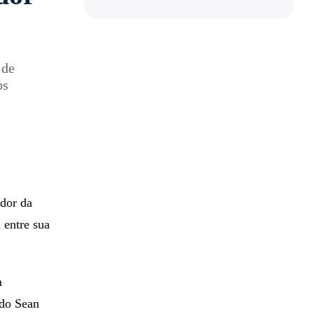
 de
bs
ador da
 entre sua
m
ndo Sean