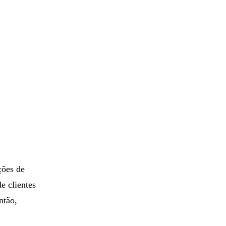
ções de
e clientes
ntão,