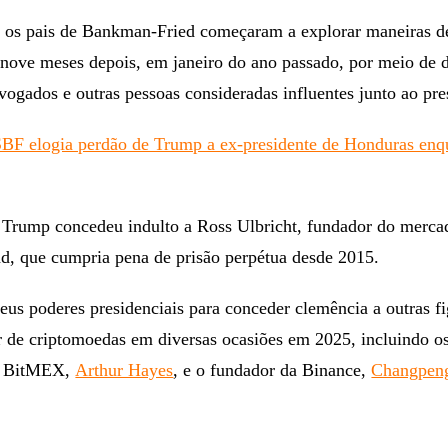
, os pais de Bankman-Fried começaram a explorar maneiras de
 nove meses depois, em janeiro do ano passado, por meio de 
ogados e outras pessoas consideradas influentes junto ao pre
SBF elogia perdão de Trump a ex-presidente de Honduras enq
rump concedeu indulto a Ross Ulbricht, fundador do merca
ad, que cumpria pena de prisão perpétua desde 2015.
us poderes presidenciais para conceder clemência a outras f
tor de criptomoedas em diversas ocasiões em 2025, incluindo o
a BitMEX,
Arthur Hayes
, e o fundador da Binance,
Changpen