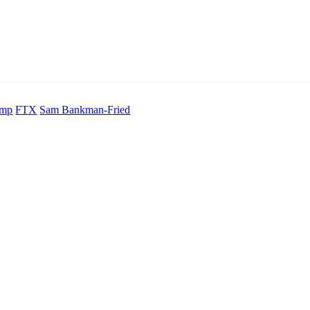
ump
FTX
Sam Bankman-Fried