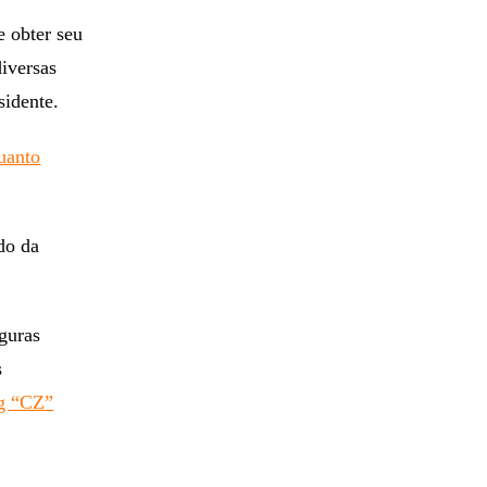
 obter seu
diversas
sidente.
uanto
do da
iguras
s
g “CZ”