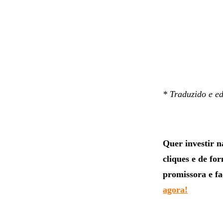
* Traduzido e e
Quer investir 
cliques e de fo
promissora e fa
agora!