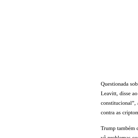
Questionada sobr
Leavitt, disse 
constitucional”
contra as cripto
Trump também d
vê problemas com