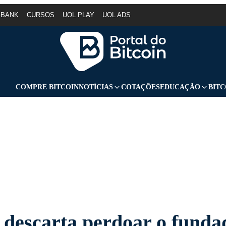
GBANK
CURSOS
UOL PLAY
UOL ADS
COMPRE BITCOIN
NOTÍCIAS
COTAÇÕES
EDUCAÇÃO
BITC
descarta perdoar o funda