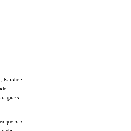
a, Karoline
ade
sua guerra
ira que não
to ele