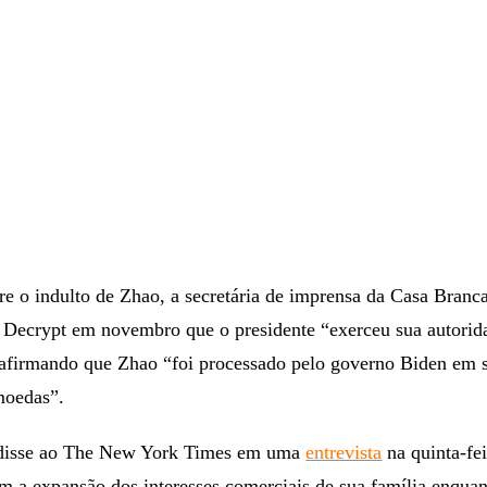
e o indulto de Zhao, a secretária de imprensa da Casa Branc
ao Decrypt em novembro que o presidente “exerceu sua autorid
, afirmando que Zhao “foi processado pelo governo Biden em 
moedas”.
isse ao The New York Times em uma
entrevista
na quinta-fe
 a expansão dos interesses comerciais de sua família enquan