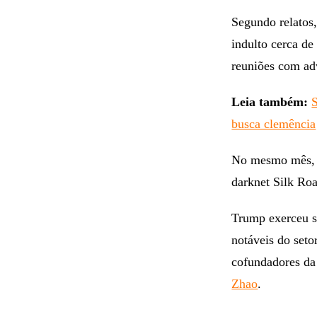
Segundo relatos
indulto cerca de
reuniões com adv
Leia também:
busca clemência
No mesmo mês, T
darknet Silk Ro
Trump exerceu se
notáveis ​​do se
cofundadores d
Zhao
.