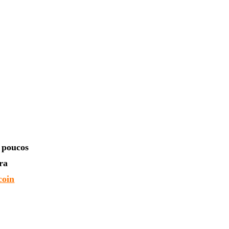
 poucos
ra
coin