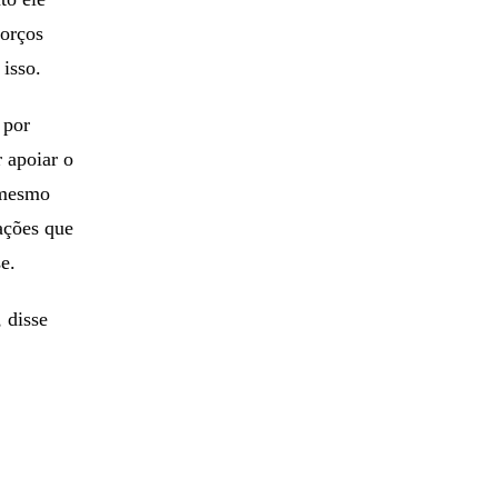
forços
 isso.
 por
r apoiar o
 mesmo
ações que
e.
 disse