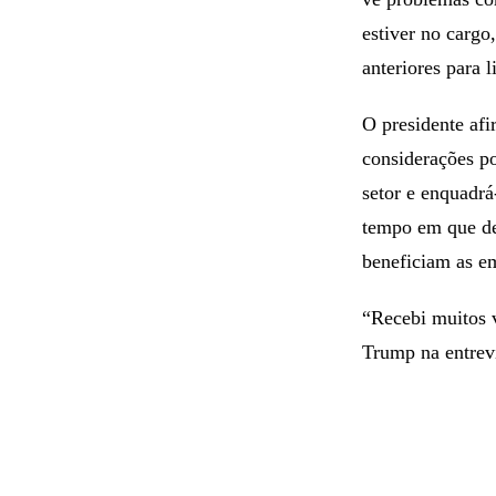
estiver no cargo
anteriores para 
O presidente af
considerações po
setor e enquadr
tempo em que de
beneficiam as em
“Recebi muitos v
Trump na entrevi