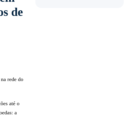
os de
 na rede do
ões até o
oedas: a