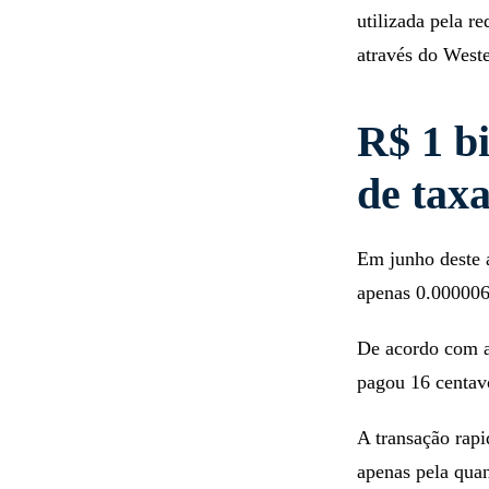
utilizada pela r
através do West
R$ 1 b
de tax
Em junho deste 
apenas 0.00000
De acordo com 
pagou 16 centav
A transação rap
apenas pela qua