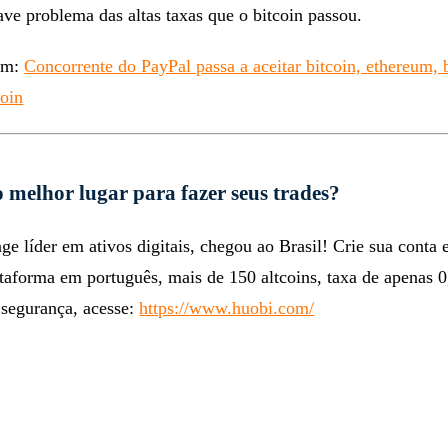
ve problema das altas taxas que o bitcoin passou.
ém:
Concorrente do PayPal passa a aceitar bitcoin, ethereum, 
coin
 melhor lugar para fazer seus trades?
e líder em ativos digitais, chegou ao Brasil! Crie sua cont
ataforma em português, mais de 150 altcoins, taxa de apenas 
 segurança, acesse:
https://www.huobi.com/