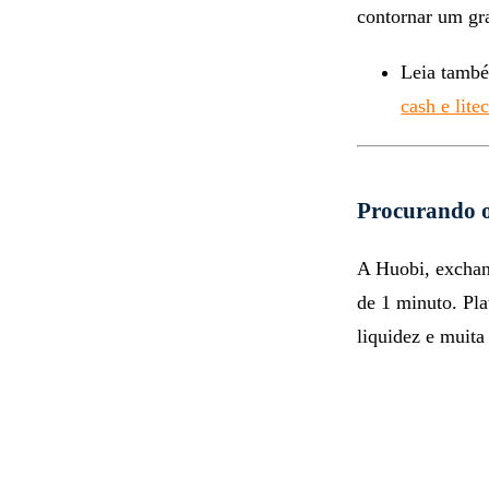
contornar um gra
Leia tamb
cash e lite
Procurando o
A Huobi, exchang
de 1 minuto. Pl
liquidez e muita