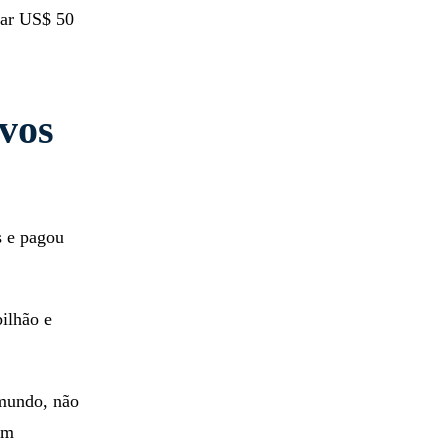
iar US$ 50
avos
s e pagou
ilhão e
 mundo, não
em