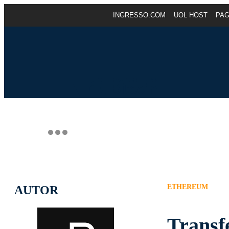
INGRESSO.COM
UOL HOST
PA
ETHEREUM
AUTOR
Transf