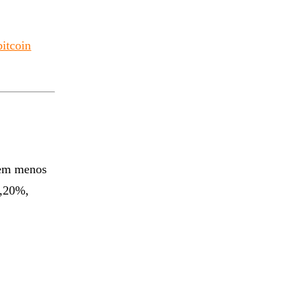
bitcoin
a em menos
0,20%,