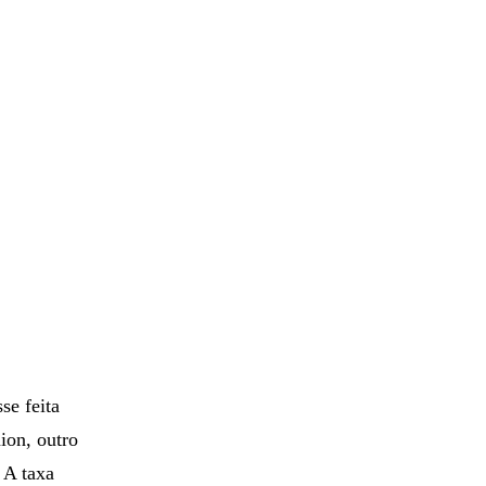
se feita
ion, outro
 A taxa