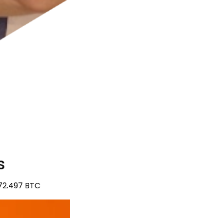
s
72.497 BTC