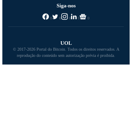
Siga-nos
0
0
0
0
0
UOL
© 2017-2026 Portal do Bitcoin. Todos os direitos reservados. A
reprodução do conteúdo sem autorização prévia é proibida.