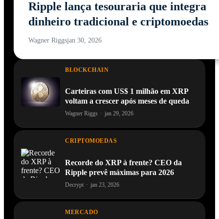
Ripple lança tesouraria que integra
dinheiro tradicional e criptomoedas
Wagner Riggs
jan 30, 2026
BLOCKCHAIN
Carteiras com US$ 1 milhão em XRP
voltam a crescer após meses de queda
Wagner Riggs
·
jan 29, 2026
CRIPTOMOEDAS
Recorde do XRP à frente? CEO da
Ripple prevê máximas para 2026
Decrypt
·
jan 23, 2026
MERCADO