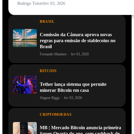
Rodrigo Tolotti
fev 03, 2026
BRASIL
Comissão da Câmara aprova novas
regras para emissão de stablecoins no
Brasil
Fernando Martines
·
fev 03, 2026
BITCOIN
Tether lança sistema que permite
minerar Bitcoin em casa
Wagner Riggs
·
fev 03, 2026
CRIPTOMOEDAS
MB | Mercado Bitcoin anuncia primeira
Super Quarta do ano, com cashback de