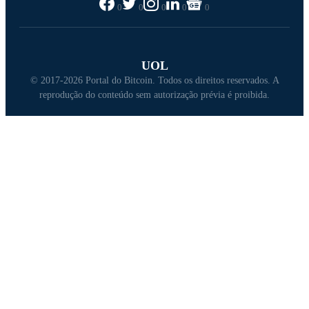
0
0
0
0
0
UOL
© 2017-2026 Portal do Bitcoin. Todos os direitos reservados. A
reprodução do conteúdo sem autorização prévia é proibida.