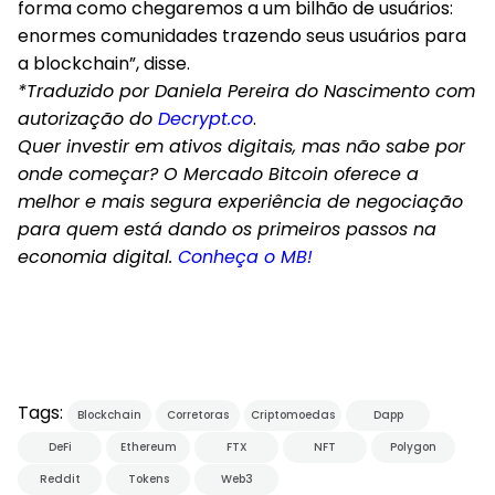
forma como chegaremos a um bilhão de usuários:
enormes comunidades trazendo seus usuários para
a blockchain”, disse.
*Traduzido por Daniela Pereira do Nascimento com
autorização do
Decrypt.co
.
Quer investir em ativos digitais, mas não sabe por
onde começar? O Mercado Bitcoin oferece a
melhor e mais segura experiência de negociação
para quem está dando os primeiros passos na
economia digital.
Conheça o MB!
Tags:
Blockchain
Corretoras
Criptomoedas
Dapp
DeFi
Ethereum
FTX
NFT
Polygon
Reddit
Tokens
Web3