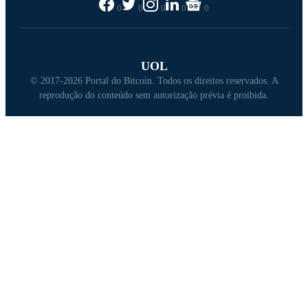
0
0
0
0
0
UOL
© 2017-2026 Portal do Bitcoin. Todos os direitos reservados. A
reprodução do conteúdo sem autorização prévia é proibida.