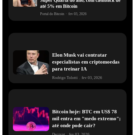
Super Quarta do ano, com cashback de
até 5% em Bitcoin
Portal do Bitcoin
·
fev 03, 2026
Elon Musk vai contratar
especialistas em criptomoedas
para treinar IA
Rodrigo Tolotti
.
fev 03, 2026
Bitcoin hoje: BTC em US$ 78
mil entra em "medo extremo";
até onde pode cair?
Decrypt
.
fev 03, 2026