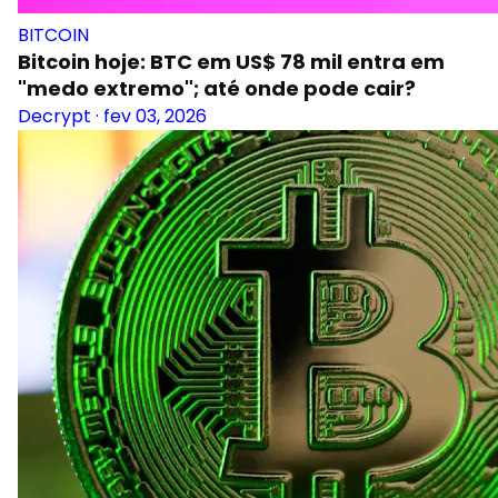
BITCOIN
Bitcoin hoje: BTC em US$ 78 mil entra em
"medo extremo"; até onde pode cair?
Decrypt
·
fev 03, 2026