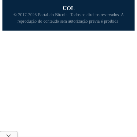
UOL
© 2017-2026 Portal do Bitcoin. Todos os direitos reservados. A
reprodução do conteúdo sem autorização prévia é proibida.