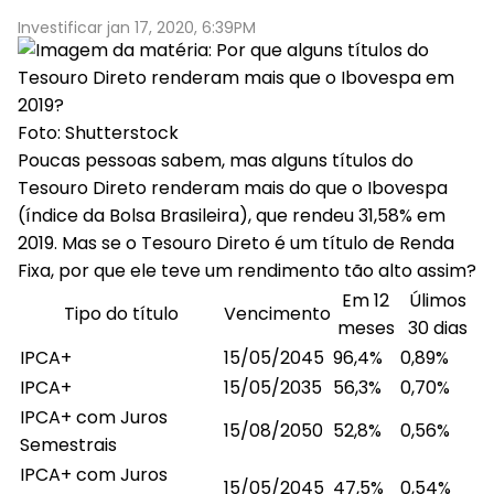
Investificar jan 17, 2020, 6:39PM
Foto: Shutterstock
Poucas pessoas sabem, mas alguns títulos do
Tesouro Direto renderam mais do que o Ibovespa
(índice da Bolsa Brasileira), que rendeu 31,58% em
2019. Mas se o Tesouro Direto é um título de Renda
Fixa, por que ele teve um rendimento tão alto assim?
Em 12
Úlimos
Tipo do título
Vencimento
meses
30 dias
IPCA+
15/05/2045
96,4%
0,89%
IPCA+
15/05/2035
56,3%
0,70%
IPCA+ com Juros
15/08/2050
52,8%
0,56%
Semestrais
IPCA+ com Juros
15/05/2045
47,5%
0,54%