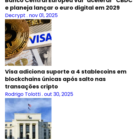
Banco Central Europeu vai "acelerar" CBDC
e planeja lançar o euro digital em 2029
Decrypt
.
nov 01, 2025
Visa adiciona suporte a 4 stablecoins em
blockchains únicas após salto nas
transações cripto
Rodrigo Tolotti
.
out 30, 2025