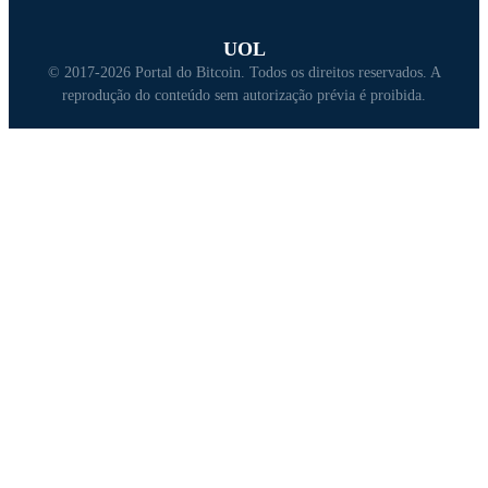
UOL
© 2017-2026 Portal do Bitcoin. Todos os direitos reservados. A
reprodução do conteúdo sem autorização prévia é proibida.