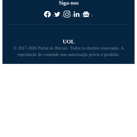
Siga-nos
0
0
0
0
0
UOL
© 2017-2026 Portal do Bitcoin. Todos os direitos reservados. A
reprodução do conteúdo sem autorização prévia é proibida.