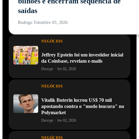
bilhões e encerram sequência de
saídas
Rodrigo Tolotti
fev 03, 2026
NEGÓCIOS
Jeffrey Epstein foi um investidor inicial
da Coinbase, revelam e-mails
Decrypt
·
fev 02, 2026
NEGÓCIOS
Vitalik Buterin lucrou US$ 70 mil
apostando contra o "modo loucura" no
Polymarket
Decrypt
·
fev 02, 2026
NEGÓCIOS