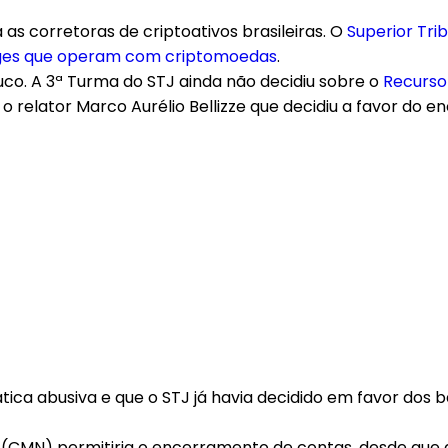
 as corretoras de criptoativos brasileiras. O
Superior Trib
nges que operam com criptomoedas
.
co. A 3ª Turma do STJ ainda não decidiu sobre o
Recurso
o relator Marco Aurélio Bellizze que decidiu a favor do 
rática abusiva e que o STJ já havia decidido em favor do
l (CMN) permitiria o encerramento de contas, desde que 