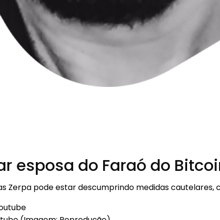
ar esposa do Faraó do Bitcoi
Dias Zerpa pode estar descumprindo medidas cautelares, 
youtube (Imagem: Reprodução)