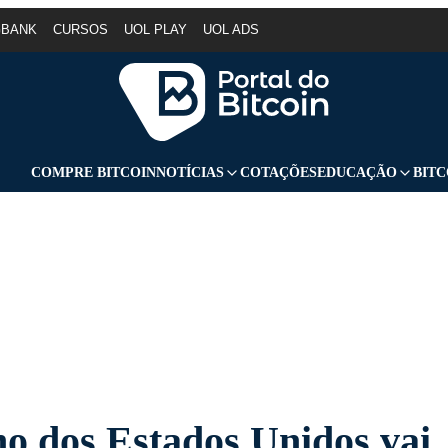
GBANK
CURSOS
UOL PLAY
UOL ADS
COMPRE BITCOIN
NOTÍCIAS
COTAÇÕES
EDUCAÇÃO
BITC
o dos Estados Unidos vai