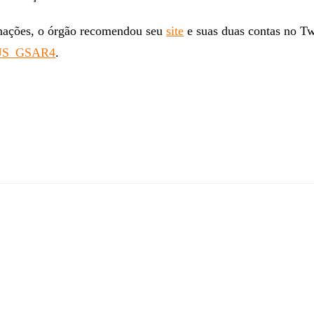
mações, o órgão recomendou seu
site
e suas duas contas no T
S_GSAR4
.