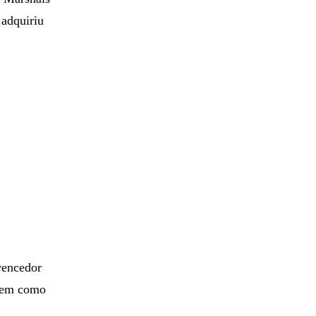
adquiriu
 vencedor
 bem como