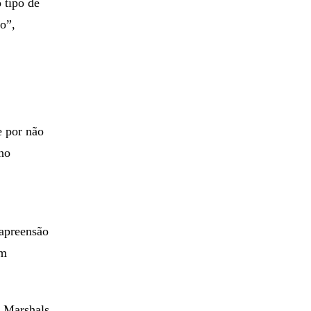
 tipo de
o”,
e por não
 no
apreensão
um
 Marshals