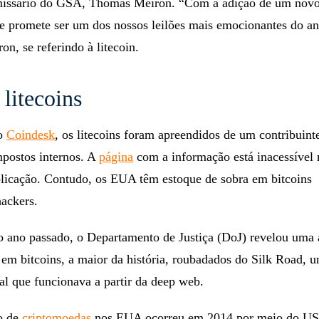
issário do GSA, Thomas Meiron. “Com a adição de um novo
te promete ser um dos nossos leilões mais emocionantes do an
on, se referindo à litecoin.
 litecoins
 o
Coindesk
, os litecoins foram apreendidos de um contribuint
postos internos. A
página
com a informação está inacessível
icação. Contudo, os EUA têm estoque de sobra em bitcoins
hackers.
ano passado, o Departamento de Justiça (DoJ) revelou uma 
em bitcoins, a maior da história, roubadados do Silk Road, 
al que funcionava a partir da deep web.
ão de
criptomoedas
nos EUA ocorreu em 2014 por meio do US