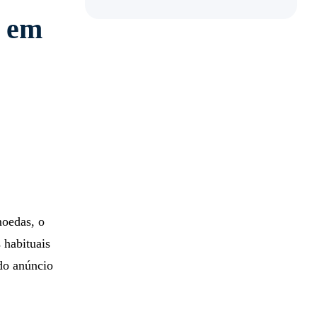
s em
moedas, o
 habituais
ndo anúncio