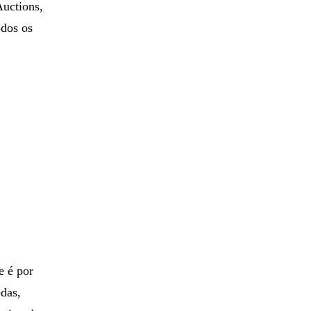
Auctions,
odos os
e é por
edas,