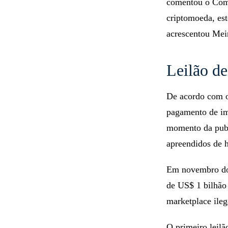
comentou o Com
criptomoeda, es
acrescentou Meir
Leilão de
De acordo com
pagamento de im
momento da publ
apreendidos de 
Em novembro do 
de US$ 1 bilhão 
marketplace ileg
O primeiro leil