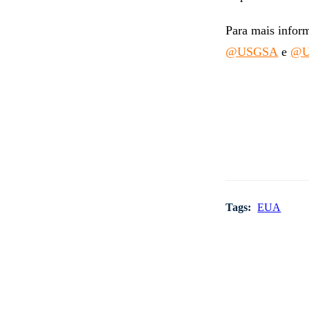
Para mais infor
@USGSA
e
@U
Tags:
EUA