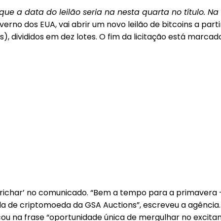
u que a data do leilão seria na nesta quarta no título. 
rno dos EUA, vai abrir um novo leilão de bitcoins a parti
), divididos em dez lotes. O fim da licitação está marcad
ichar’ no comunicado. “Bem a tempo para a primavera — é
 de criptomoeda da GSA Auctions”, escreveu a agência.
o ficou na frase “oportunidade única de mergulhar no exci