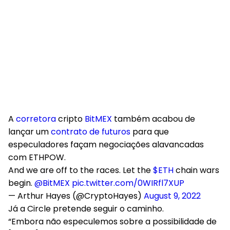
A
corretora
cripto
BitMEX
também acabou de
lançar um
contrato de futuros
para que
especuladores façam negociações alavancadas
com ETHPOW.
And we are off to the races. Let the
$ETH
chain wars
begin. ⁦
@BitMEX
⁩
pic.twitter.com/0WIRfl7XUP
— Arthur Hayes (@CryptoHayes)
August 9, 2022
Já a Circle pretende seguir o caminho.
“Embora não especulemos sobre a possibilidade de