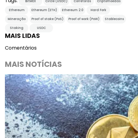
Tags:
BitMEX
Circle (USDC)
Corretoras
Criptomoedas
Ethereum
Ethereum (ETH)
Ethereum 2.0
Hard Fork
Mineração
Proof of stake (PoS)
Proof of work (PoW)
Stablecoins
Staking
USDC
MAIS LIDAS
Comentários
MAIS NOTÍCIAS