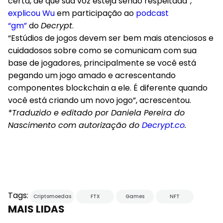
certa, de que sua voz esteja sendo respeitada”,
explicou Wu
em participação ao
podcast
“gm”
do
Decrypt
.
“Estúdios de jogos devem ser bem mais atenciosos e
cuidadosos sobre como se comunicam com sua
base de jogadores, principalmente se você está
pegando um jogo amado e acrescentando
componentes blockchain a ele. É diferente quando
você está criando um novo jogo”, acrescentou.
*Traduzido e editado por Daniela Pereira do
Nascimento com autorização do
Decrypt.co
.
Tags:
Criptomoedas
FTX
Games
NFT
MAIS LIDAS