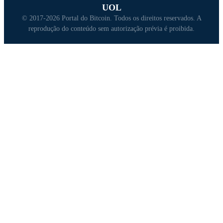
UOL
© 2017-2026 Portal do Bitcoin. Todos os direitos reservados. A
reprodução do conteúdo sem autorização prévia é proibida.