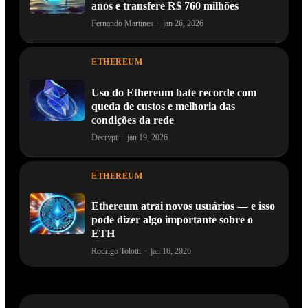
Baleia de Ethereum desperta após 9
anos e transfere R$ 760 milhões
Fernando Martines
·
jan 26, 2026
ETHEREUM
Uso do Ethereum bate recorde com
queda de custos e melhoria das
condições da rede
Decrypt
·
jan 19, 2026
ETHEREUM
Ethereum atrai novos usuários — e isso
pode dizer algo importante sobre o
ETH
Rodrigo Tolotti
·
jan 16, 2026