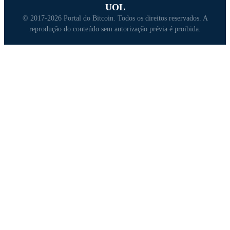
UOL
© 2017-2026 Portal do Bitcoin. Todos os direitos reservados. A
reprodução do conteúdo sem autorização prévia é proibida.