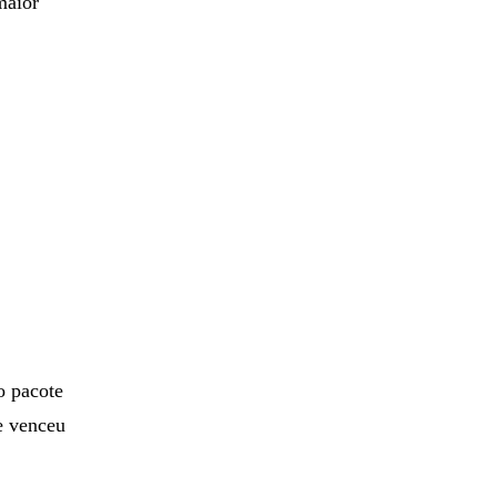
maior
o pacote
e venceu