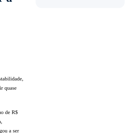
tabilidade,
ir quase
uo de R$
a,
gou a ser