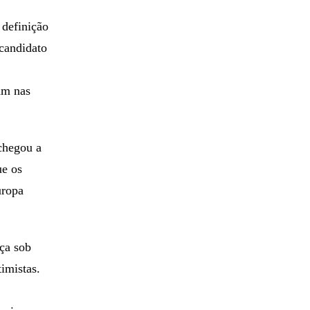
 definição
 candidato
am nas
chegou a
ue os
uropa
ça sob
imistas.