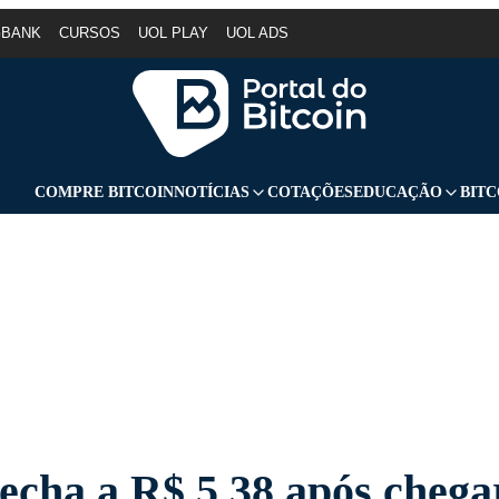
GBANK
CURSOS
UOL PLAY
UOL ADS
COMPRE BITCOIN
NOTÍCIAS
COTAÇÕES
EDUCAÇÃO
BITC
fecha a R$ 5,38 após chega