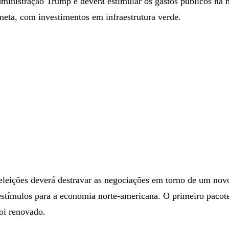
dministração Trump e deverá estimular os gastos públicos na 
neta, com investimentos em infraestrutura verde.
 eleições deverá destravar as negociações em torno de um nov
estímulos para a economia norte-americana. O primeiro pacot
oi renovado.