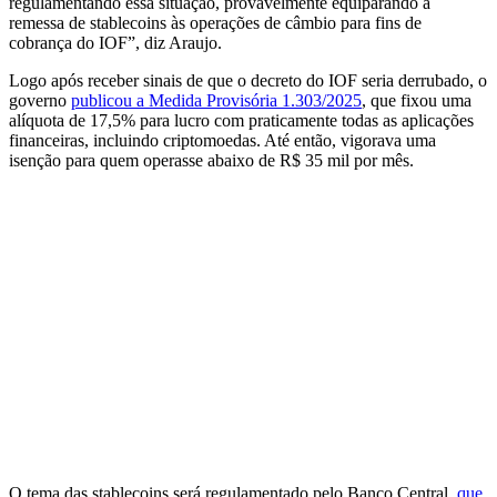
regulamentando essa situação, provavelmente equiparando a
remessa de stablecoins às operações de câmbio para fins de
cobrança do IOF”, diz Araujo.
Logo após receber sinais de que o decreto do IOF seria derrubado, o
governo
publicou a Medida Provisória 1.303/2025
, que fixou uma
alíquota de 17,5% para lucro com praticamente todas as aplicações
financeiras, incluindo criptomoedas. Até então, vigorava uma
isenção para quem operasse abaixo de R$ 35 mil por mês.
O tema das stablecoins será regulamentado pelo Banco Central,
que