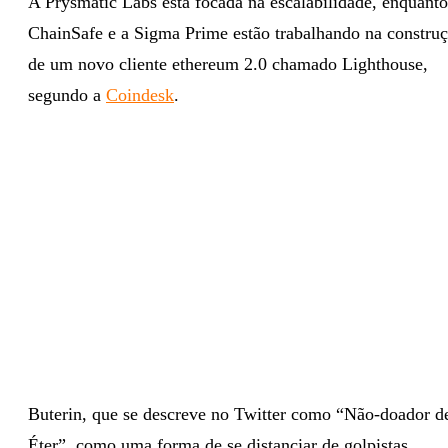
A Prysmatic Labs está focada na escalabilidade, enquanto
ChainSafe e a Sigma Prime estão trabalhando na constru
de um novo cliente ethereum 2.0 chamado Lighthouse,
segundo a
Coindesk
.
Buterin, que se descreve no Twitter como “Não-doador d
Éter”, como uma forma de se distanciar de golpistas,