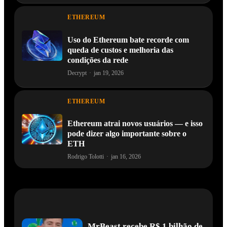
ETHEREUM
Uso do Ethereum bate recorde com
queda de custos e melhoria das
condições da rede
Decrypt
·
jan 19, 2026
ETHEREUM
Ethereum atrai novos usuários — e isso
pode dizer algo importante sobre o
ETH
Rodrigo Tolotti
·
jan 16, 2026
MrBeast recebe R$ 1 bilhão de