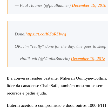
— Paul Hauner (@paulhauner)
December 19, 2018
Done!
https://t.co/I0ZqR5Ivcq
OK, I'm *really* done for the day. /me goes to sleep
— vitalik.eth (@VitalikButerin)
December 19, 2018
E a conversa rendeu bastante. Mikerah Quintyne-Collins,
líder da canadense ChainSafe, também mostrou-se sem
recursos e pediu ajuda.
Buterin aceitou o compromisso e doou outros 1000 ETH