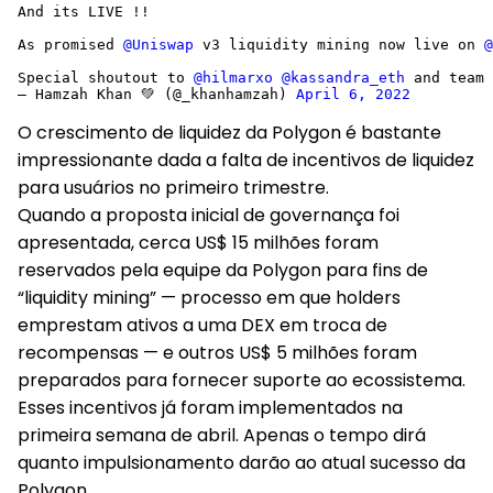
And its LIVE !! 
As promised 
@Uniswap
 v3 liquidity mining now live on 
@
Special shoutout to 
@hilmarxo
@kassandra_eth
 and team 
— Hamzah Khan 💚 (@_khanhamzah) 
April 6, 2022
O crescimento de liquidez da Polygon é bastante
impressionante dada a falta de incentivos de liquidez
para usuários no primeiro trimestre.
Quando a proposta inicial de governança foi
apresentada, cerca US$ 15 milhões foram
reservados pela equipe da Polygon para fins de
“liquidity mining” — processo em que holders
emprestam ativos a uma DEX em troca de
recompensas — e outros US$ 5 milhões foram
preparados para fornecer suporte ao ecossistema.
Esses incentivos já foram implementados na
primeira semana de abril. Apenas o tempo dirá
quanto impulsionamento darão ao atual sucesso da
Polygon.