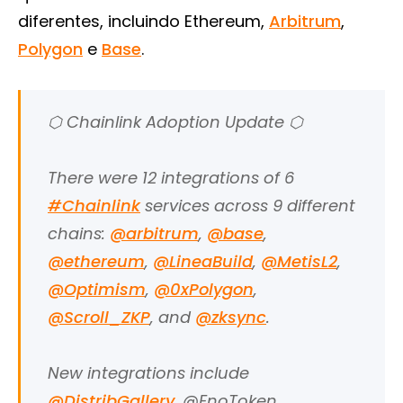
diferentes, incluindo Ethereum,
Arbitrum
,
Polygon
e
Base
.
⬡ Chainlink Adoption Update ⬡
There were 12 integrations of 6
#Chainlink
services across 9 different
chains:
@arbitrum
,
@base
,
@ethereum
,
@LineaBuild
,
@MetisL2
,
@Optimism
,
@0xPolygon
,
@Scroll_ZKP
, and
@zksync
.
New integrations include
@DistribGallery
, @EnoToken,…