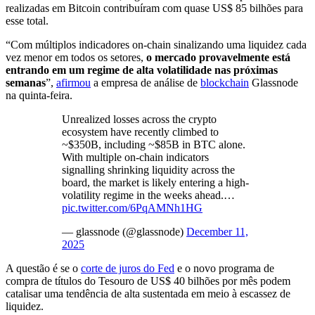
realizadas em Bitcoin contribuíram com quase US$ 85 bilhões para
esse total.
“Com múltiplos indicadores on-chain sinalizando uma liquidez cada
vez menor em todos os setores,
o mercado provavelmente está
entrando em um regime de alta volatilidade nas próximas
semanas
”,
afirmou
a empresa de análise de
blockchain
Glassnode
na quinta-feira.
Unrealized losses across the crypto
ecosystem have recently climbed to
~$350B, including ~$85B in BTC alone.
With multiple on-chain indicators
signalling shrinking liquidity across the
board, the market is likely entering a high-
volatility regime in the weeks ahead.…
pic.twitter.com/6PqAMNh1HG
— glassnode (@glassnode)
December 11,
2025
A questão é se o
corte de juros do Fed
e o novo programa de
compra de títulos do Tesouro de US$ 40 bilhões por mês podem
catalisar uma tendência de alta sustentada em meio à escassez de
liquidez.