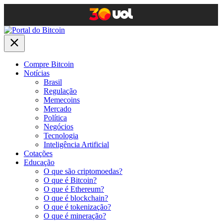
Compre Bitcoin
Notícias
Brasil
Regulação
Memecoins
Mercado
Política
Negócios
Tecnologia
Inteligência Artificial
Cotações
Educação
O que são criptomoedas?
O que é Bitcoin?
O que é Ethereum?
O que é blockchain?
O que é tokenização?
O que é mineração?