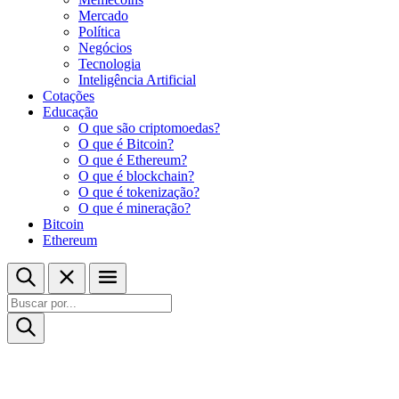
Mercado
Política
Negócios
Tecnologia
Inteligência Artificial
Cotações
Educação
O que são criptomoedas?
O que é Bitcoin?
O que é Ethereum?
O que é blockchain?
O que é tokenização?
O que é mineração?
Bitcoin
Ethereum