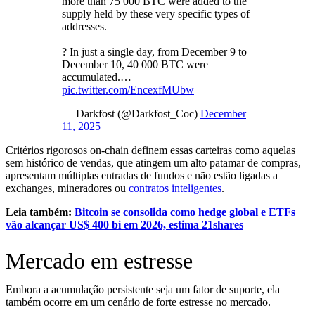
more than 75 000 BTC were added to the
supply held by these very specific types of
addresses.
? In just a single day, from December 9 to
December 10, 40 000 BTC were
accumulated.…
pic.twitter.com/EncexfMUbw
— Darkfost (@Darkfost_Coc)
December
11, 2025
Critérios rigorosos on-chain definem essas carteiras como aquelas
sem histórico de vendas, que atingem um alto patamar de compras,
apresentam múltiplas entradas de fundos e não estão ligadas a
exchanges, mineradores ou
contratos inteligentes
.
Leia também:
Bitcoin se consolida como hedge global e ETFs
vão alcançar US$ 400 bi em 2026, estima 21shares
Mercado em estresse
Embora a acumulação persistente seja um fator de suporte, ela
também ocorre em um cenário de forte estresse no mercado.