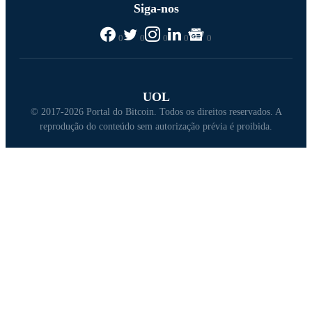
Siga-nos
0
0
0
0
0
UOL
© 2017-2026 Portal do Bitcoin. Todos os direitos reservados. A
reprodução do conteúdo sem autorização prévia é proibida.