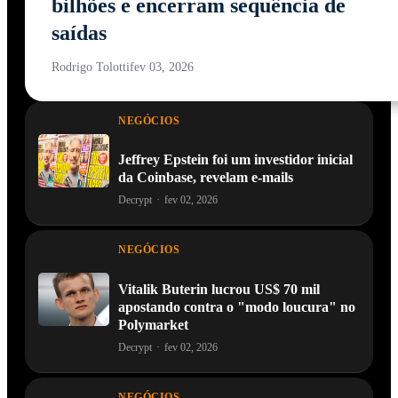
bilhões e encerram sequência de
saídas
Rodrigo Tolotti
fev 03, 2026
NEGÓCIOS
Jeffrey Epstein foi um investidor inicial
da Coinbase, revelam e-mails
Decrypt
·
fev 02, 2026
NEGÓCIOS
Vitalik Buterin lucrou US$ 70 mil
apostando contra o "modo loucura" no
Polymarket
Decrypt
·
fev 02, 2026
NEGÓCIOS