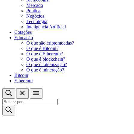
Mercado
Política
Negócios
Tecnologia
Inteligência Artificial
Cotações
Educação
O que são criptomoedas?
O que é Bitcoin?
O que é Ethereum?
O que é blockchain?
O que é tokenização?
O que é mineração?
Bitcoin
Ethereum