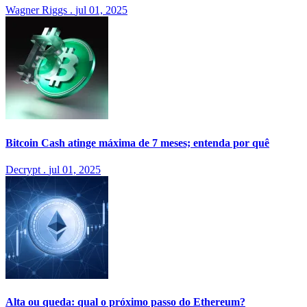
Wagner Riggs
.
jul 01, 2025
Bitcoin Cash atinge máxima de 7 meses; entenda por quê
Decrypt
.
jul 01, 2025
Alta ou queda: qual o próximo passo do Ethereum?