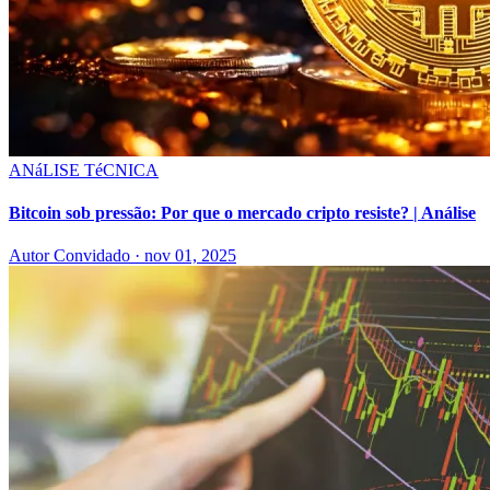
ANáLISE TéCNICA
Bitcoin sob pressão: Por que o mercado cripto resiste? | Análise
Autor Convidado
·
nov 01, 2025