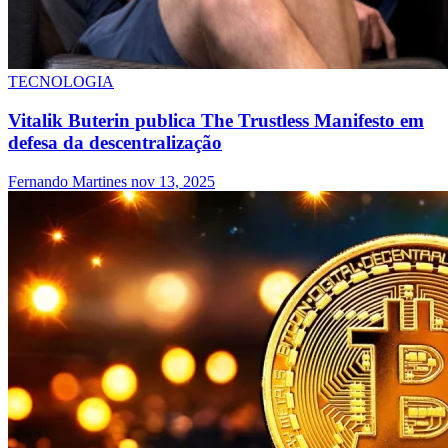
TECNOLOGIA
Vitalik Buterin publica The Trustless Manifesto em
defesa da descentralização
Fernando Martines
nov 13, 2025