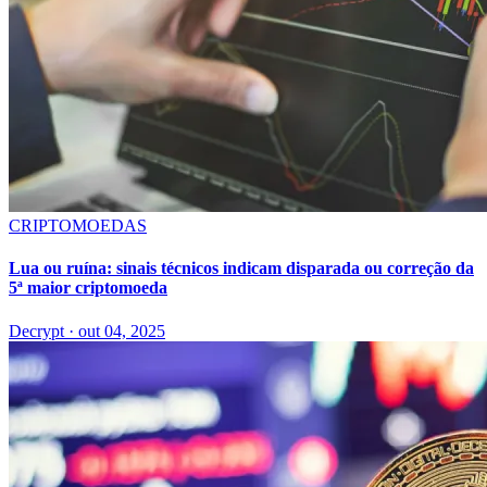
CRIPTOMOEDAS
Lua ou ruína: sinais técnicos indicam disparada ou correção da
5ª maior criptomoeda
Decrypt
·
out 04, 2025