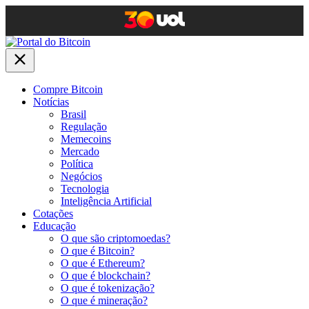
Compre Bitcoin
Notícias
Brasil
Regulação
Memecoins
Mercado
Política
Negócios
Tecnologia
Inteligência Artificial
Cotações
Educação
O que são criptomoedas?
O que é Bitcoin?
O que é Ethereum?
O que é blockchain?
O que é tokenização?
O que é mineração?