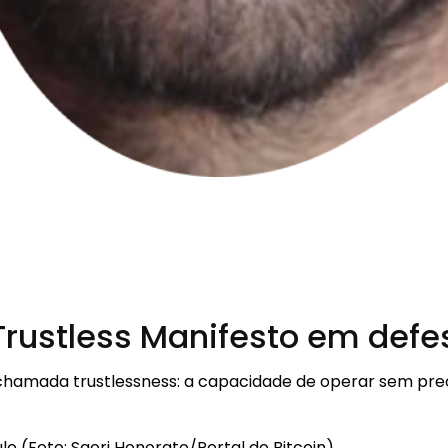
e Trustless Manifesto em def
 chamada trustlessness: a capacidade de operar sem prec
lo (Foto: Saori Honorato/Portal do Bitcoin)