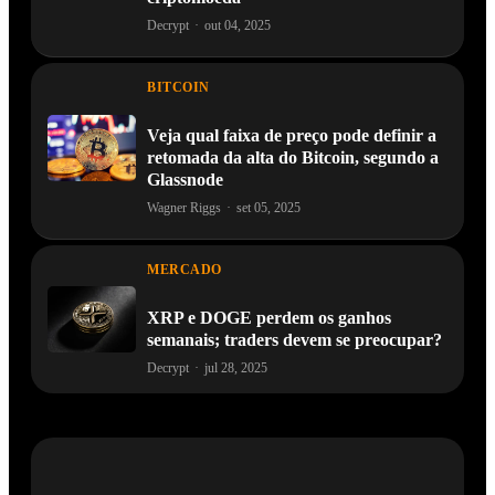
Decrypt
·
out 04, 2025
BITCOIN
Veja qual faixa de preço pode definir a
retomada da alta do Bitcoin, segundo a
Glassnode
Wagner Riggs
·
set 05, 2025
MERCADO
XRP e DOGE perdem os ganhos
semanais; traders devem se preocupar?
Decrypt
·
jul 28, 2025