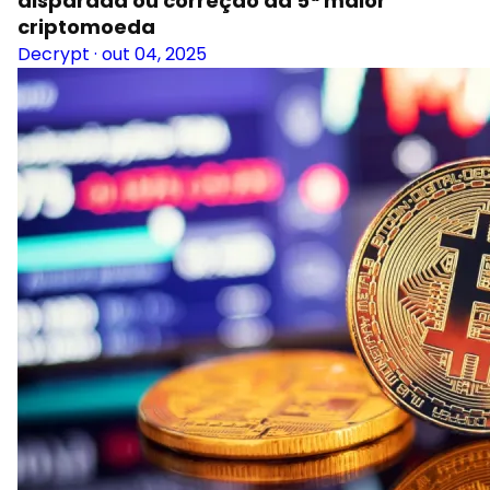
disparada ou correção da 5ª maior
criptomoeda
Decrypt
·
out 04, 2025