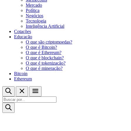
Mercado
Política
Negócios
Tecnologia
Inteligência Artificial
Cotações
Educação
O que são criptomoedas?
O que é Bitcoin?
O que é Ethereum?
O que é blockchain?
O que é tokenização?
O que é mineração?
Bitcoin
Ethereum