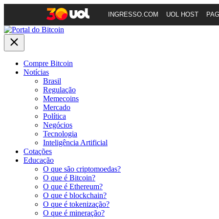
INGRESSO.COM
UOL HOST
PA
Compre Bitcoin
Notícias
Brasil
Regulação
Memecoins
Mercado
Política
Negócios
Tecnologia
Inteligência Artificial
Cotações
Educação
O que são criptomoedas?
O que é Bitcoin?
O que é Ethereum?
O que é blockchain?
O que é tokenização?
O que é mineração?