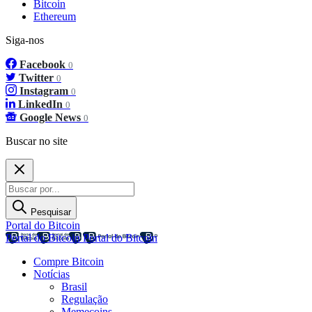
Bitcoin
Ethereum
Siga-nos
Facebook
0
Twitter
0
Instagram
0
LinkedIn
0
Google News
0
Buscar no site
Pesquisar
Portal do Bitcoin
Portal do Bitcoin
Portal do Bitcoin
Compre Bitcoin
Notícias
Brasil
Regulação
Memecoins