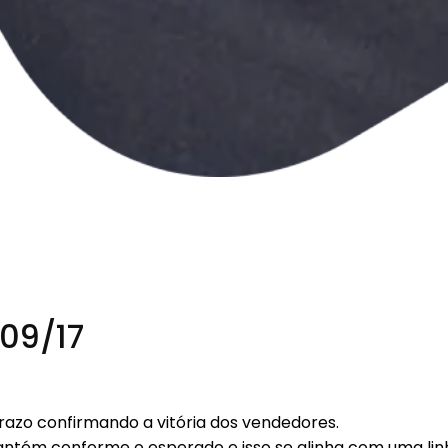
/09/17
prazo confirmando a vitória dos vendedores.
mantém conforme o esperado e isso se alinha com uma linh