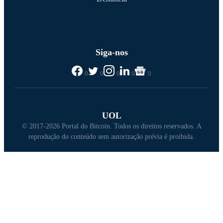
Siga-nos
0
0
0
0
0
UOL
© 2017-2026 Portal do Bitcoin. Todos os direitos reservados. A
reprodução do conteúdo sem autorização prévia é proibida.