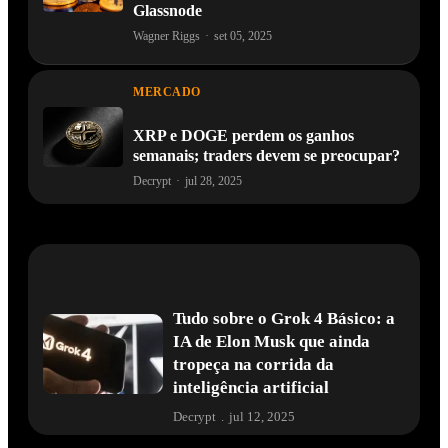
Glassnode
Wagner Riggs
·
set 05, 2025
MERCADO
XRP e DOGE perdem os ganhos
semanais; traders devem se preocupar?
Decrypt
·
jul 28, 2025
Tudo sobre o Grok 4 Básico: a
IA de Elon Musk que ainda
tropeça na corrida da
inteligência artificial
Decrypt
.
jul 12, 2025