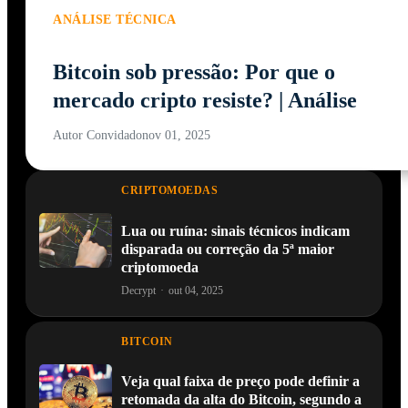
ANÁLISE TÉCNICA
Bitcoin sob pressão: Por que o
mercado cripto resiste? | Análise
Autor Convidado
nov 01, 2025
CRIPTOMOEDAS
Lua ou ruína: sinais técnicos indicam
disparada ou correção da 5ª maior
criptomoeda
Decrypt
·
out 04, 2025
BITCOIN
Veja qual faixa de preço pode definir a
retomada da alta do Bitcoin, segundo a