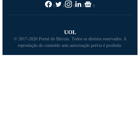
0
0
0
0
0
UOL
© 2017-2026 Portal do Bitcoin. Todos os direitos reservados. A
reprodução do conteúdo sem autorização prévia é proibida.