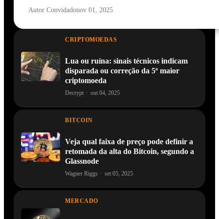
Autor Convidado
nov 01, 2025
CRIPTOMOEDAS
Lua ou ruína: sinais técnicos indicam
disparada ou correção da 5ª maior
criptomoeda
Decrypt
·
out 04, 2025
BITCOIN
Veja qual faixa de preço pode definir a
retomada da alta do Bitcoin, segundo a
Glassnode
Wagner Riggs
·
set 05, 2025
MERCADO