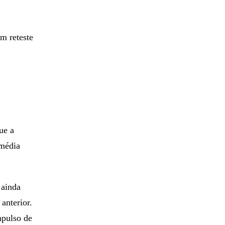
m reteste
ue a
 média
 ainda
anterior.
mpulso de