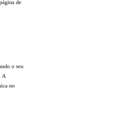
página de
ando o seu
. A
nica no