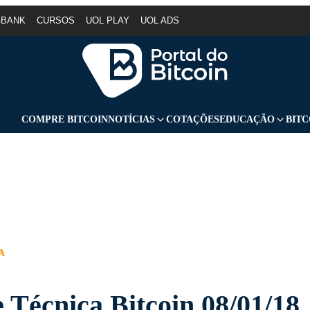
GBANK
CURSOS
UOL PLAY
UOL ADS
COMPRE BITCOIN
NOTÍCIAS
COTAÇÕES
EDUCAÇÃO
BITC
A
e Técnica Bitcoin 08/01/18