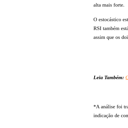
alta mais forte.
O estocástico es
RSI também está
assim que os doi
Leia Também:
C
*A análise foi t
indicação de co