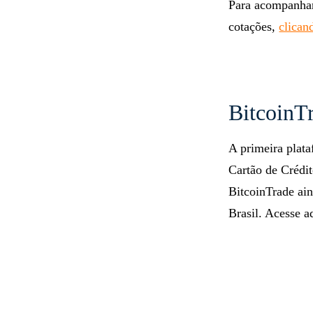
Para acompanhar
cotações,
clican
BitcoinT
A primeira plat
Cartão de Crédi
BitcoinTrade ai
Brasil. Acesse a