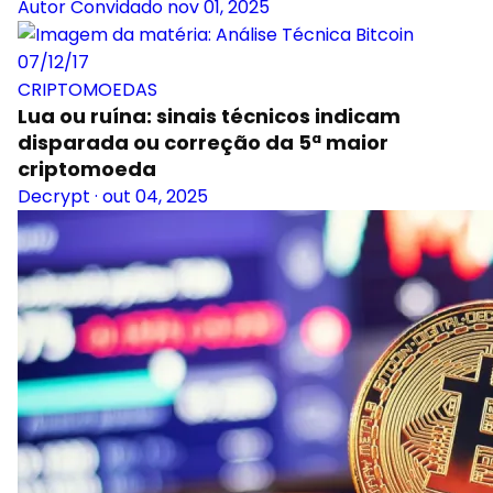
Autor Convidado
nov 01, 2025
CRIPTOMOEDAS
Lua ou ruína: sinais técnicos indicam
disparada ou correção da 5ª maior
criptomoeda
Decrypt
·
out 04, 2025