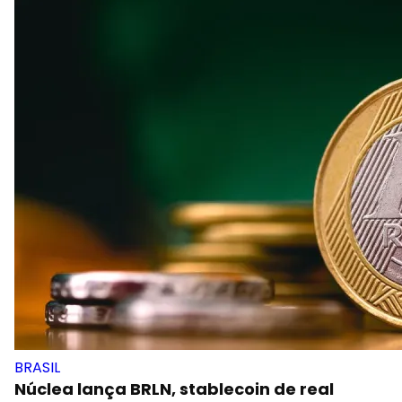
BRASIL
Núclea lança BRLN, stablecoin de real