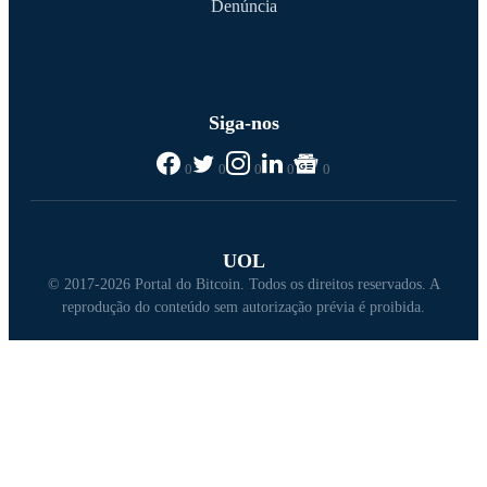
Denúncia
Siga-nos
0
0
0
0
0
UOL
© 2017-2026 Portal do Bitcoin. Todos os direitos reservados. A
reprodução do conteúdo sem autorização prévia é proibida.