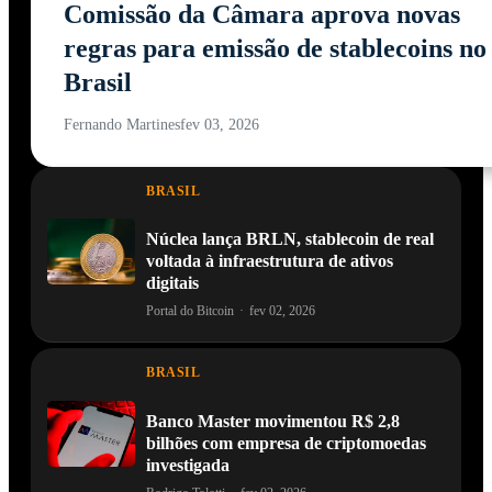
Comissão da Câmara aprova novas
regras para emissão de stablecoins no
Brasil
Fernando Martines
fev 03, 2026
BRASIL
Núclea lança BRLN, stablecoin de real
voltada à infraestrutura de ativos
digitais
Portal do Bitcoin
·
fev 02, 2026
BRASIL
Banco Master movimentou R$ 2,8
bilhões com empresa de criptomoedas
investigada