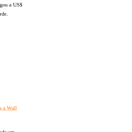
egou a US$
rde.
a a Wall