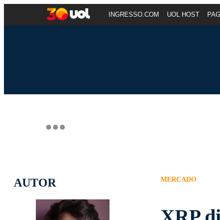
INGRESSO.COM
UOL HOST
PA
MERCADO
AUTOR
XRP di