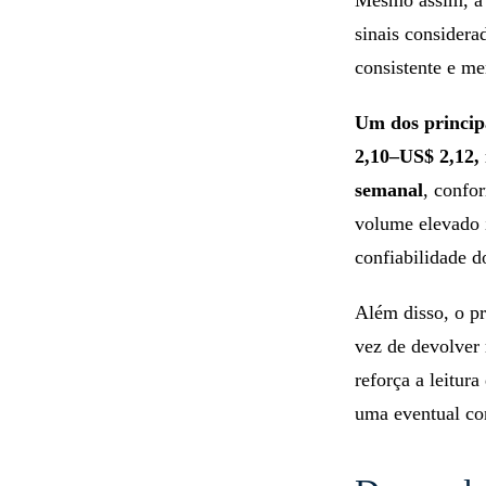
Mesmo assim, a 
sinais considera
consistente e me
Um dos princip
2,10–US$ 2,12,
semanal
, confo
volume elevado 
confiabilidade 
Além disso, o p
vez de devolver 
reforça a leitur
uma eventual co