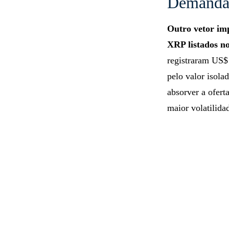
Demanda 
Outro vetor im
XRP listados n
registraram US$ 
pelo valor isola
absorver a ofer
maior volatilida