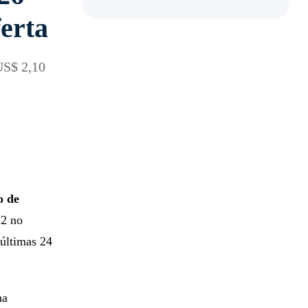
erta
US$ 2,10
o de
12 no
 últimas 24
ma