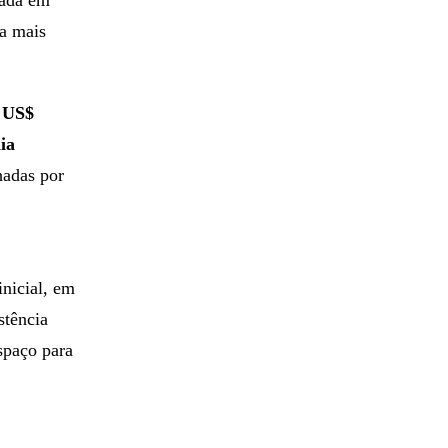
rada em
ta mais
m US$
ia
hadas por
nicial, em
stência
spaço para