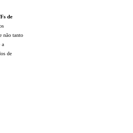
TFs de
os
e não tanto
 a
dos de