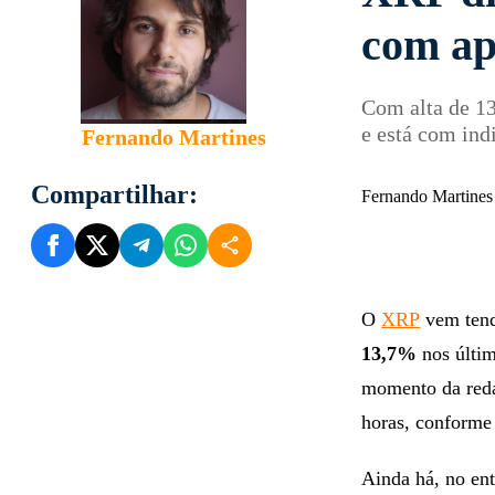
com ap
Com alta de 13
e está com ind
Fernando Martines
Compartilhar:
Fernando Martines
O
XRP
vem tend
13,7%
nos últi
momento da reda
horas, conforme
Ainda há, no en