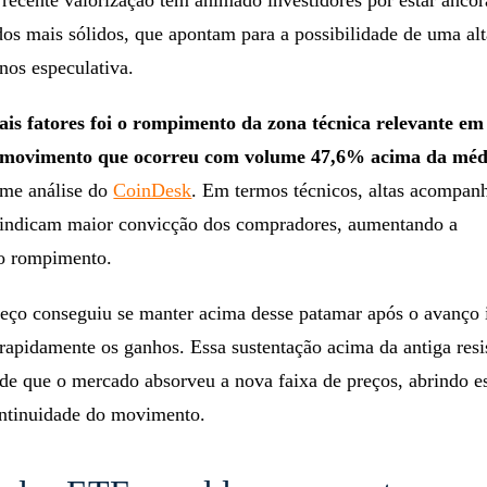
recente valorização tem animado investidores por estar anco
dos mais sólidos, que apontam para a possibilidade de uma al
nos especulativa.
ais fatores foi o rompimento da zona técnica relevante e
 movimento que ocorreu com volume 47,6% acima da méd
rme análise do
CoinDesk
. Em termos técnicos, altas acompan
indicam maior convicção dos compradores, aumentando a
do rompimento.
reço conseguiu se manter acima desse patamar após o avanço i
rapidamente os ganhos. Essa sustentação acima da antiga resi
a de que o mercado absorveu a nova faixa de preços, abrindo e
ntinuidade do movimento.