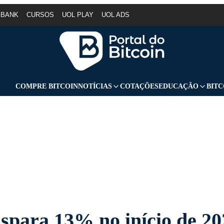
GBANK
CURSOS
UOL PLAY
UOL ADS
COMPRE BITCOIN
NOTÍCIAS
COTAÇÕES
EDUCAÇÃO
BITC
spara 13% no início de 20