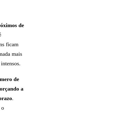
róximos de
é
ens ficam
omada mais
intensos.
mero de
forçando a
 prazo
.
 o