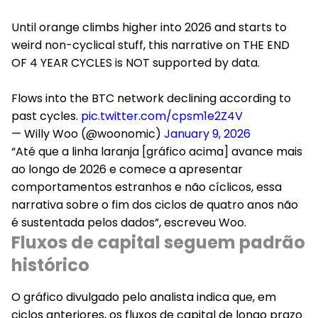
Until orange climbs higher into 2026 and starts to
weird non-cyclical stuff, this narrative on THE END
OF 4 YEAR CYCLES is NOT supported by data.
Flows into the BTC network declining according to
past cycles.
pic.twitter.com/cpsm1e2Z4V
— Willy Woo (@woonomic)
January 9, 2026
“Até que a linha laranja [gráfico acima] avance mais
ao longo de 2026 e comece a apresentar
comportamentos estranhos e não cíclicos, essa
narrativa sobre o fim dos ciclos de quatro anos não
é sustentada pelos dados”, escreveu Woo.
Fluxos de capital seguem padrão
histórico
O gráfico divulgado pelo analista indica que, em
ciclos anteriores, os fluxos de capital de longo prazo