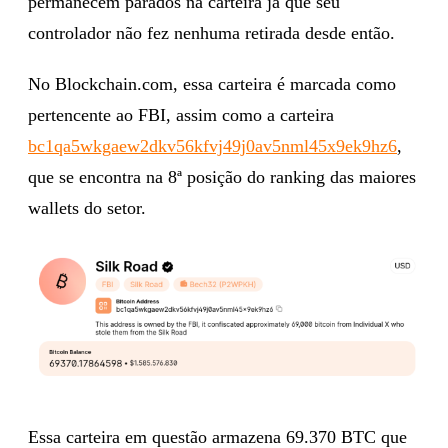
permanecem parados na carteira já que seu
controlador não fez nenhuma retirada desde então.
No Blockchain.com, essa carteira é marcada como
pertencente ao FBI, assim como a carteira
bc1qa5wkgaew2dkv56kfvj49j0av5nml45x9ek9hz6
,
que se encontra na 8ª posição do ranking das maiores
wallets do setor.
Essa carteira em questão armazena 69.370 BTC que