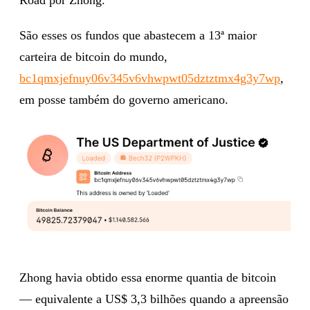
Road por Zhong.
São esses os fundos que abastecem a 13ª maior
carteira de bitcoin do mundo,
bc1qmxjefnuy06v345v6vhwpwt05dztztmx4g3y7wp
,
em posse também do governo americano.
Zhong havia obtido essa enorme quantia de bitcoin
— equivalente a US$ 3,3 bilhões quando a apreensão