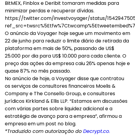
BitMEX, Finblox e Deribit tomaram medidas para
minimizar perdas e recuperar dívidas.
https://twitter.com/investvoyager/status/15429475
ref_src=twsrc%5Etfw%7Ctwcamp%5Etweetembed%7C
O anúncio da Voyager hoje segue um movimento em
22 de junho para reduzir o limite diário de retirada da
plataforma em mais de 50%, passando de US$
25.000 por dia para US$ 10.000 para cada cliente. O
preço das ações da empresa caiu 26% apenas hoje e
quase 87% no mês passado.
No anúncio de hoje, a Voyager disse que contratou
os serviços de consultores financeiros Moelis &
Company e The Consello Group, e consultores
jurídicos Kirkland & Ellis LLP. “Estamos em discussões
com várias partes sobre liquidez adicional e a
estratégia de avanço para a empresa”, afirmou a
empresa em um post no blog.
*Traduzido com autorização do
Decrypt.co
.