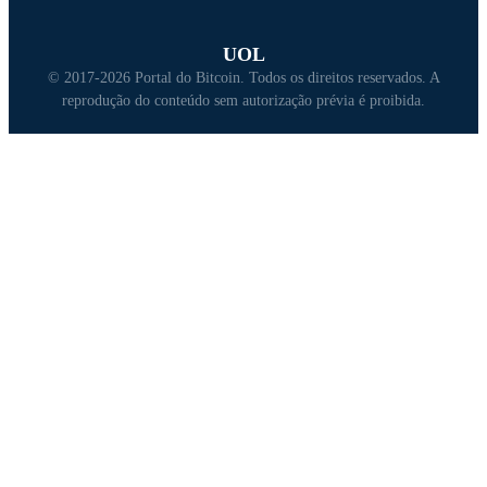
UOL
© 2017-2026 Portal do Bitcoin. Todos os direitos reservados. A
reprodução do conteúdo sem autorização prévia é proibida.