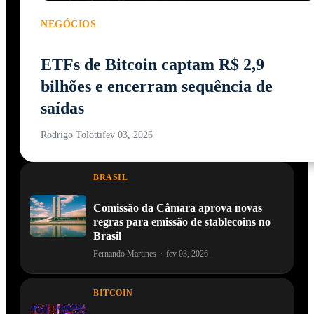
NEGÓCIOS
ETFs de Bitcoin captam R$ 2,9
bilhões e encerram sequência de
saídas
Rodrigo Tolotti
fev 03, 2026
BRASIL
Comissão da Câmara aprova novas
regras para emissão de stablecoins no
Brasil
Fernando Martines
·
fev 03, 2026
BITCOIN