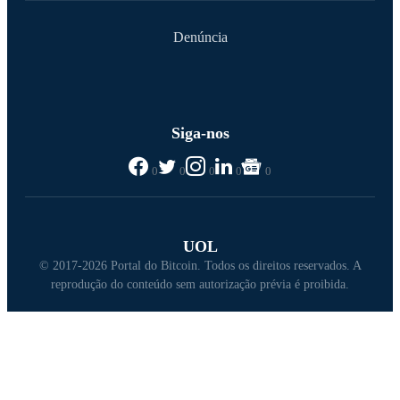
Denúncia
Siga-nos
0
0
0
0
0
UOL
© 2017-2026 Portal do Bitcoin. Todos os direitos reservados. A
reprodução do conteúdo sem autorização prévia é proibida.