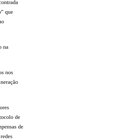
contrada
o” que
no
o na
os nos
ineração
ores
tocolo de
mpensas de
 redes