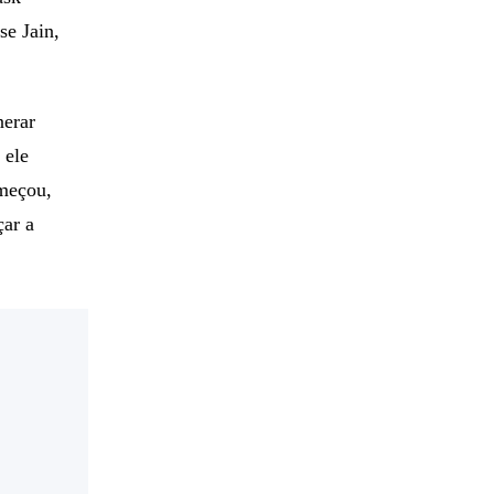
se Jain,
nerar
 ele
omeçou,
çar a