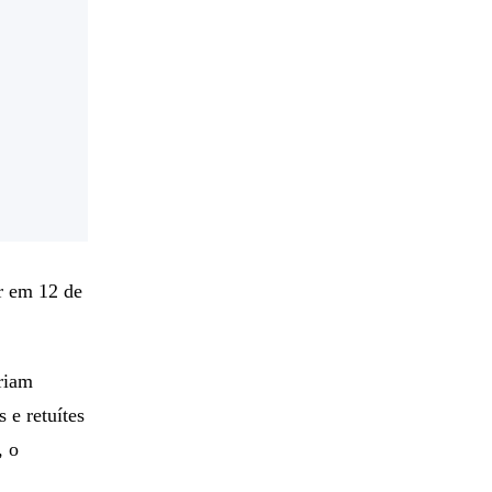
ar em 12 de
riam
 e retuítes
, o