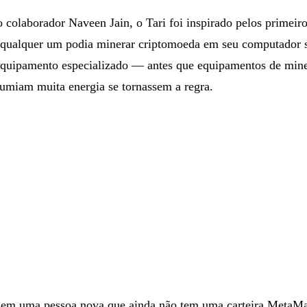
colaborador Naveen Jain, o Tari foi inspirado pelos primeiro
 qualquer um podia minerar criptomoeda em seu computador 
equipamento especializado — antes que equipamentos de min
sumiam muita energia se tornassem a regra.
 em uma pessoa nova que ainda não tem uma carteira MetaM