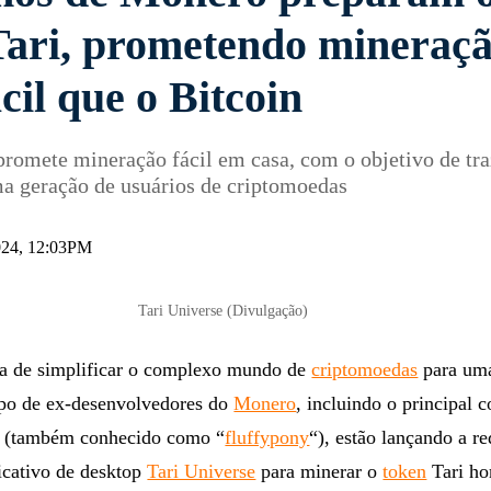
Tari, prometendo mineraç
cil que o Bitcoin
promete mineração fácil em casa, com o objetivo de tra
a geração de usuários de criptomoedas
024, 12:03PM
Tari Universe (Divulgação)
a de simplificar o complexo mundo de
criptomoedas
para um
po de ex-desenvolvedores do
Monero
, incluindo o principal 
i (também conhecido como “
fluffypony
“), estão lançando a r
licativo de desktop
Tari Universe
para minerar o
token
Tari h