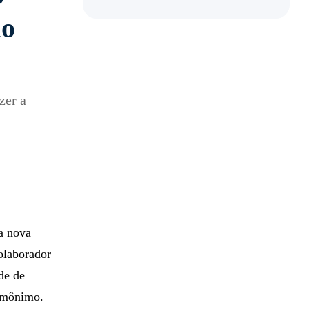
ão
zer a
a nova
colaborador
ede de
omônimo.