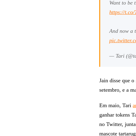
Want to be t
https://t
And now a t
pic.twitter
— Tari (@t
Jain disse que o
setembro, e a ma
Em maio, Tari
a
ganhar tokens T
no Twitter, jun
mascote tartarug