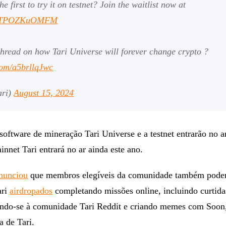
he first to try it on testnet? Join the waitlist now at
.co/TPOZKuOMFM
hread on how Tari Universe will forever change crypto ?
.com/a5brllqJwc
ari)
August 15, 2024
 software de mineração Tari Universe e a testnet entrarão no 
innet Tari entrará no ar ainda este ano.
nunciou
que membros elegíveis da comunidade também pode
ari
airdropados
completando missões online, incluindo curtidas
tando-se à comunidade Tari Reddit e criando memes com Soon
a de Tari.