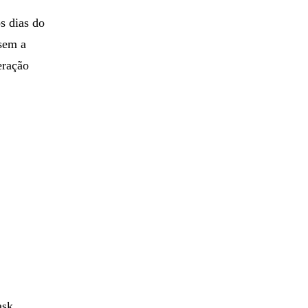
s dias do
sem a
eração
ask