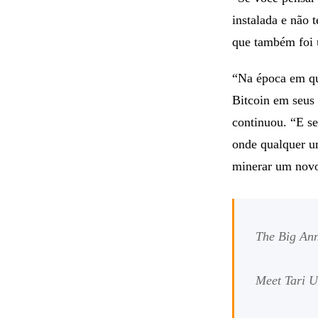
instalada e não 
que também foi 
“Na época em qu
Bitcoin em seus
continuou. “E s
onde qualquer um
minerar um novo
The Big An
Meet Tari Un