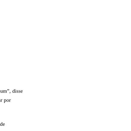
eum”, disse
ar por
 de