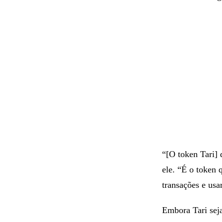
“[O token Tari]
ele. “É o token 
transações e usa
Embora Tari seja