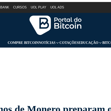
GBANK
CURSOS
UOL PLAY
UOL ADS
COMPRE BITCOIN
NOTÍCIAS
COTAÇÕES
EDUCAÇÃO
BITC
nos de Monero preparam 