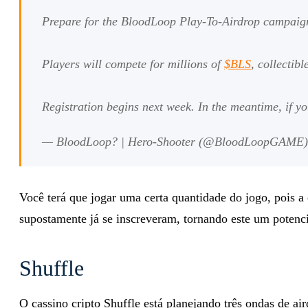
Prepare for the BloodLoop Play-To-Airdrop campaig
Players will compete for millions of
$BLS
, collectib
Registration begins next week. In the meantime, if yo
— BloodLoop? | Hero-Shooter (@BloodLoopGAME
Você terá que jogar uma certa quantidade do jogo, pois a
supostamente já se inscreveram, tornando este um potenc
Shuffle
O cassino cripto Shuffle está planejando três ondas de 